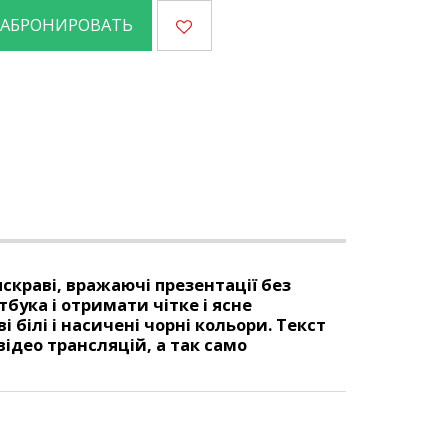
ЗАБРОНИРОВАТЬ
скраві, вражаючі презентації без
бука і отримати чітке і ясне
білі і насичені чорні кольори. Текст
відео трансляцій, а так само