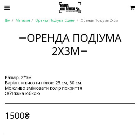
Дім
Магазин
Оренда Подіума Сцени
Оренда Подіума 2х3м
ОРЕНДА ПОДІУМА
2Х3М
Размір: 2*3м.
Варіанти висоти ніжок: 25 см, 50 см.
Можливо змінювати колір покриття
Обтяжка юбкою
1500
₴