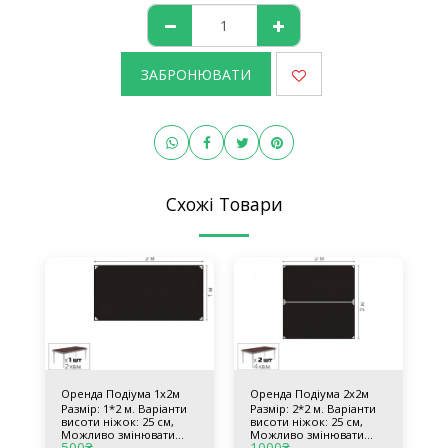
ЗАБРОНЮВАТИ
Схожі Товари
Оренда Подіума 1х2м
Оренда Подіума 2х2м
Размір: 1*2 м. Варіанти
Размір: 2*2 м. Варіанти
висоти ніжок: 25 см,
висоти ніжок: 25 см,
Можливо змінювати
Можливо змінювати
500
₴
1000
₴
колір покриття Обтяжка
колір покриття Обтяжка