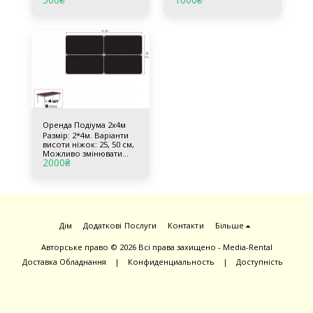
юбкою
юбкою
Оренда Подіума 2х4м
Размір: 2*4м. Варіанти
висоти ніжок: 25, 50 см,
Можливо змінювати
2000
₴
колір покриття Обтяжка
юбкою
Дім
Додаткові Послуги
Контакти
Більше
Авторське право © 2026 Всі права захищено -
Media-Rental
Доставка Обладнання
|
Конфиденциальность
|
Доступність