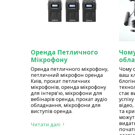
Оренда Петличного
Чому
Мікрофону
обл
Оренда петличного мікрофону,
Чому 
петличний мікрофон оренда
ваш к
Київ, прокат петличних
блогін
мікрофонів, оренда мікрофону
технол
для інтерв'ю, мікрофони для
стає 
вебінарів оренда, прокат аудіо
успіху 
обладнання, мікрофони для
відео,
виступів оренда.
та кр
можут
видатн
Читати далі
початк