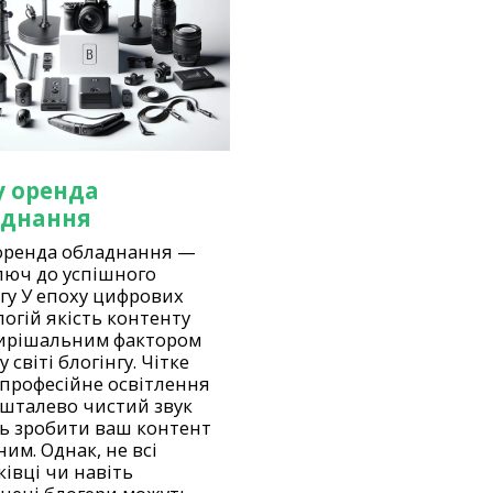
 оренда
аднання
оренда обладнання —
люч до успішного
гу У епоху цифрових
огій якість контенту
вирішальним фактором
у світі блогінгу. Чітке
 професійне освітлення
ишталево чистий звук
ь зробити ваш контент
им. Однак, не всі
івці чи навіть